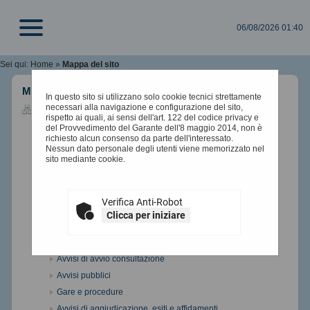
06/08/2026 01:40
Sei qui:
Home
»
Mappa del sito
Mappa sito
In questo sito si utilizzano solo cookie tecnici strettamente
necessari alla navigazione e configurazione del sito,
Home
rispetto ai quali, ai sensi dell'art. 122 del codice privacy e
Informazioni
del Provvedimento del Garante dell'8 maggio 2014, non è
richiesto alcun consenso da parte dell'interessato.
Accesso area riservata
Nessun dato personale degli utenti viene memorizzato nel
Istruzioni e manuali
sito mediante cookie.
Assistenza operatori economici
News
Verifica Anti-Robot
Atti e documenti di carattere generale riferiti a tutte le procedure
Clicca per iniziare
Avvisi, comunicazioni e atti di carattere generale
Procedure d'appalto e contratti
Avvisi di avvio consultazione
Avvisi pubblici
Gare e procedure
Avvisi di aggiudicazione, esiti e affidamenti