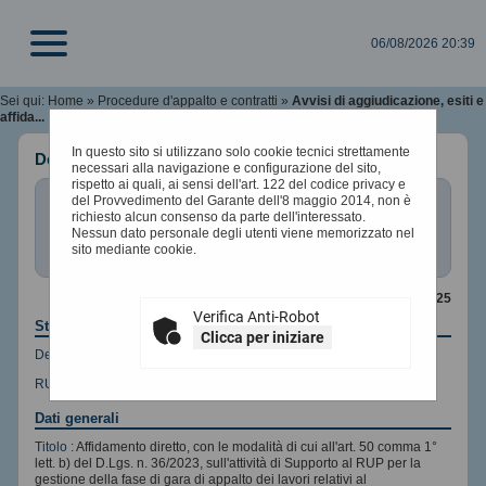
06/08/2026 20:39
Sei qui:
Home
»
Procedure d'appalto e contratti
»
Avvisi di aggiudicazione, esiti e
affida...
In questo sito si utilizzano solo cookie tecnici strettamente
Dettaglio esito di gara
necessari alla navigazione e configurazione del sito,
rispetto ai quali, ai sensi dell'art. 122 del codice privacy e
Questa funzionalità permette di visualizzare i dati di
del Provvedimento del Garante dell'8 maggio 2014, non è
dettaglio dell'esito di gara selezionato, compresi i
richiesto alcun consenso da parte dell'interessato.
documenti. Premendo il pulsante "Lotti" si accede alle
Nessun dato personale degli utenti viene memorizzato nel
informazioni di dettaglio dei lotti facenti parte della
sito mediante cookie.
gara, mentre premendo il pulsante "Bando di gara" si
accede al dettaglio del bando correlato all'esito in
oggetto.
CONTENUTO AGGIORNATO AL 29/10/2025
Verifica Anti-Robot
Stazione appaltante
Clicca per iniziare
Denominazione :
COMUNE DI POLIZZI GENEROSA
RUP :
Macaluso Loretta
Dati generali
Titolo :
Affidamento diretto, con le modalità di cui all'art. 50 comma 1°
lett. b) del D.Lgs. n. 36/2023, sull'attività di Supporto al RUP per la
gestione della fase di gara di appalto dei lavori relativi al