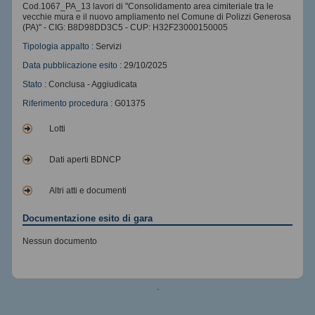
Cod.1067_PA_13 lavori di "Consolidamento area cimiteriale tra le
vecchie mura e il nuovo ampliamento nel Comune di Polizzi Generosa
(PA)" - CIG: B8D98DD3C5 - CUP: H32F23000150005
Tipologia appalto :
Servizi
Data pubblicazione esito :
29/10/2025
Stato :
Conclusa - Aggiudicata
Riferimento procedura :
G01375
Lotti
Dati aperti BDNCP
Altri atti e documenti
Documentazione esito di gara
Nessun documento
.