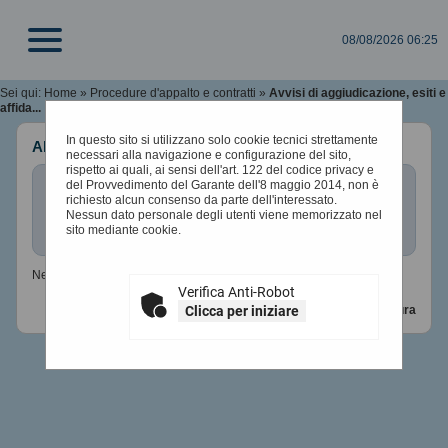
08/08/2026 06:25
Sei qui:
Home
»
Procedure d'appalto e contratti
»
Avvisi di aggiudicazione, esiti e
affida...
In questo sito si utilizzano solo cookie tecnici strettamente
Altri atti e documenti
necessari alla navigazione e configurazione del sito,
rispetto ai quali, ai sensi dell'art. 122 del codice privacy e
Di seguito viene presentata la lista degli eventuali
del Provvedimento del Garante dell'8 maggio 2014, non è
documenti e atti previsti ai fini della trasparenza.
richiesto alcun consenso da parte dell'interessato.
Nessun dato personale degli utenti viene memorizzato nel
sito mediante cookie.
Nessun documento
Verifica Anti-Robot
Torna alla procedura
Clicca per iniziare
.