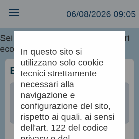
06/08/2026 09:05
Sei qui:
Home
»
Elenco operatori
economici
»
Esiti affidamenti
In questo sito si
utilizzano solo cookie
Esiti affidamenti
tecnici strettamente
necessari alla
navigazione e
All'interno di questa
configurazione del sito,
sezione è possibile
rispetto ai quali, ai sensi
consultare gli esiti di
dell'art. 122 del codice
gare, condotte
privacy e del