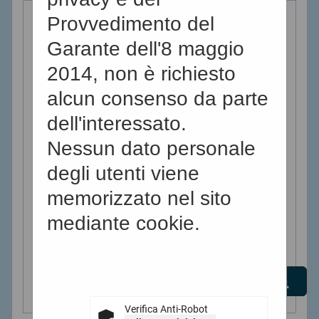
Criteri di ricerca
mediante l'utilizzo di
Provvedimento del
elenco operatori
Stazione
Garante dell'8 maggio
economici secondo i
appaltante
2014, non è richiesto
tempi previsti dalla
:
alcun consenso da parte
normativa dei contratti.
dell'interessato.
Titolo :
Nessun dato personale
I dati di dettaglio delle
degli utenti viene
procedure pubbliche
CIG :
memorizzato nel sito
sono consultabili
mediante cookie.
selezionando il
Criteri di ricerca
collegamento
avanzati
"Visualizza Scheda".
Verifica Anti-Robot